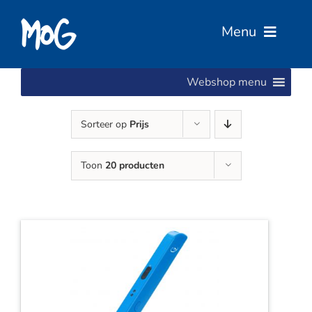
Ga
naar
Menu
inhoud
Webshop menu
Home
Sorteer op
Prijs
Over Ons
Toon
20 producten
Diensten
Services
Vacatures