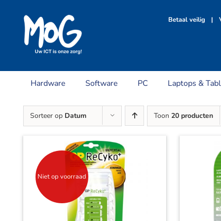
Ga
naar
Betaal veilig | V
inhoud
Hardware
Software
PC
Laptops & Tabl
Sorteer op
Datum
Toon
20 producten
Niet op voorraad