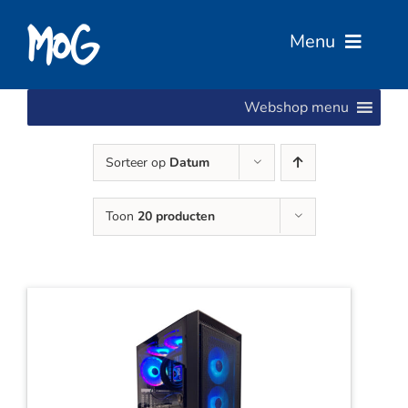
Ga
naar
Menu
inhoud
Webshop menu
Home
Sorteer op
Datum
Over Ons
Toon
20 producten
Diensten
Services
Vacatures