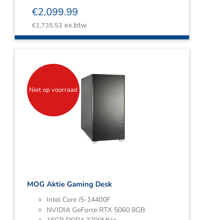
€
2,099.99
ex.btw
€
1,735.53
Niet op voorraad
MOG Aktie Gaming Desk
Intel Core i5-14400F
NVIDIA GeForce RTX 5060 8GB