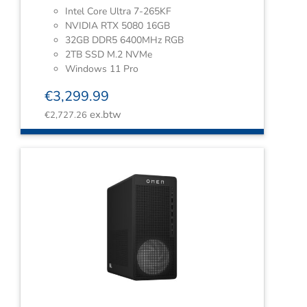
Intel Core Ultra 7-265KF
NVIDIA RTX 5080 16GB
32GB DDR5 6400MHz RGB
2TB SSD M.2 NVMe
Windows 11 Pro
€
3,299.99
ex.btw
€
2,727.26