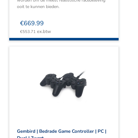
worden om de meest realistische racebeleving
ooit te kunnen bieden.
€
669.99
ex.btw
€
553.71
Gembird | Bedrade Game Controller | PC |