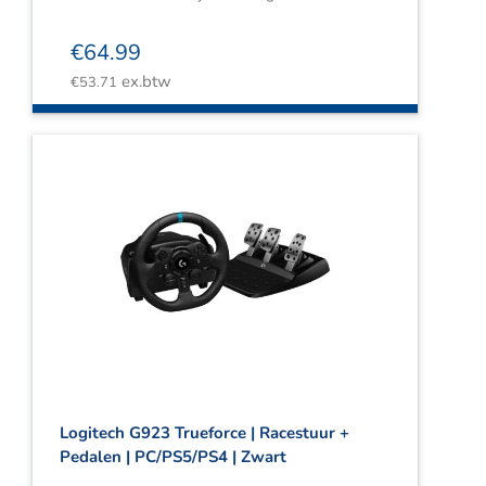
€
64.99
ex.btw
€
53.71
Logitech G923 Trueforce | Racestuur +
Pedalen | PC/PS5/PS4 | Zwart