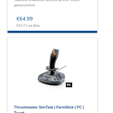
gamecomfort.
€
64.99
ex.btw
€
53.71
Thrustmaster SimTask | FarmStick | PC |
Zwart