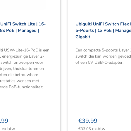
 UniFi Switch Lite | 16-
Ubiquiti UniFi Switch Flex 
 8x PoE | Managed |
5-Poorts | 1x PoE | Manage
Gigabit
iti USW-Lite-16-PoE is een
Een compacte 5-poorts Layer 
 energiezuinige Layer 2-
switch die kan worden gevoed
switch ontworpen voor
of een 5V USB-C-adapter.
drijven, thuiskantoren en
ten die betrouwbare
restaties wensen met
erde PoE-functionaliteit.
.99
€
39.99
ex.btw
ex.btw
7
€
33.05