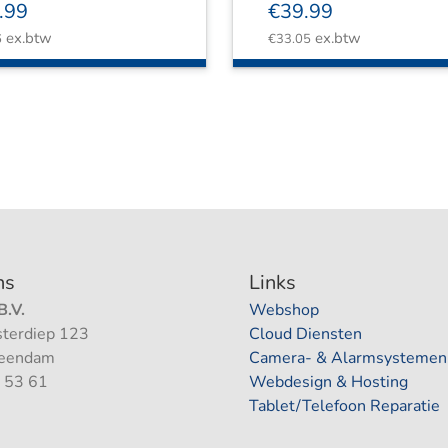
.99
€
39.99
ex.btw
ex.btw
6
€
33.05
ns
Links
.V.
Webshop
terdiep 123
Cloud Diensten
Veendam
Camera- & Alarmsystemen
 53 61
Webdesign & Hosting
Tablet/Telefoon Reparatie