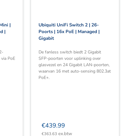
Mini |
Ubiquiti UniFi Switch 2 | 26-
d |
Poorts | 16x PoE | Managed |
Gigabit
2-
De fanless switch biedt 2 Gigabit
 via PoE
SFP-poorten voor uplinking over
glasvezel en 24 Gigabit LAN-poorten,
waarvan 16 met auto-sensing 802.3at
PoE+.
€
439.99
ex.btw
€
363.63