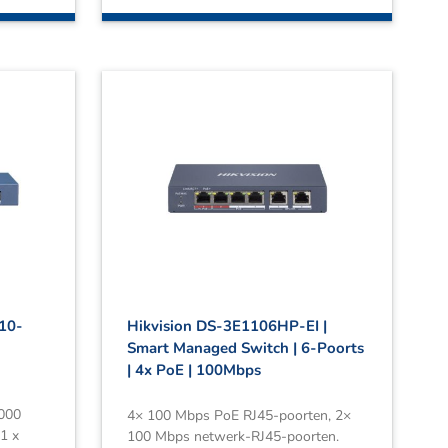
 10-
Hikvision DS-3E1106HP-EI |
Smart Managed Switch | 6-Poorts
| 4x PoE | 100Mbps
1000
4× 100 Mbps PoE RJ45-poorten, 2×
1 x
100 Mbps netwerk-RJ45-poorten.