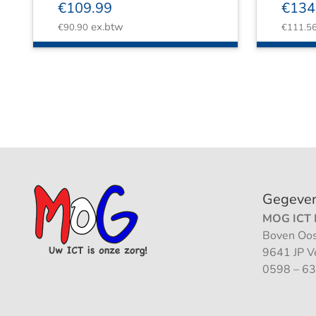
€
109.99
€
134
ex.btw
€
90.90
€
111.5
Gegeve
MOG ICT B
Boven Oos
9641 JP 
0598 – 63