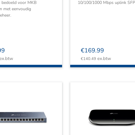
n bedoeld voor MKB
10/100/1000 Mbps uplink SFP
n met eenvoudig
eheer.
99
€
169.99
ex.btw
ex.btw
€
140.49