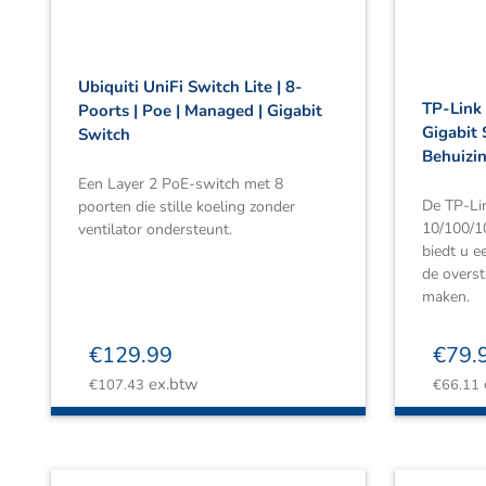
Ubiquiti UniFi Switch Lite | 8-
TP-Link 
Poorts | Poe | Managed | Gigabit
Gigabit 
Switch
Behuizi
Een Layer 2 PoE-switch met 8
De TP-Li
poorten die stille koeling zonder
10/100/1
ventilator ondersteunt.
biedt u 
de overst
maken.
€
129.99
€
79.
ex.btw
€
107.43
€
66.11