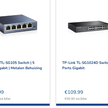
 TL-SG105 Switch | 5
TP-Link TL-SG1024D Switc
gabit | Metalen Behuizing
Ports Gigabit
99
€
109.99
ex.btw
ex.btw
€
90.90