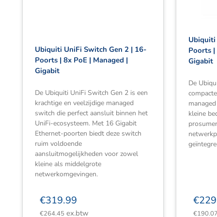
Ubiquiti
Ubiquiti UniFi Switch Gen 2 | 16-
Poorts |
Poorts | 8x PoE | Managed |
Gigabit
Gigabit
De Ubiqu
De Ubiquiti UniFi Switch Gen 2 is een
compacte,
krachtige en veelzijdige managed
managed 
switch die perfect aansluit binnen het
kleine be
UniFi-ecosysteem. Met 16 Gigabit
prosumen
Ethernet-poorten biedt deze switch
netwerkp
ruim voldoende
geïntegre
aansluitmogelijkheden voor zowel
kleine als middelgrote
netwerkomgevingen.
€
319.99
€
229
ex.btw
€
264.45
€
190.0