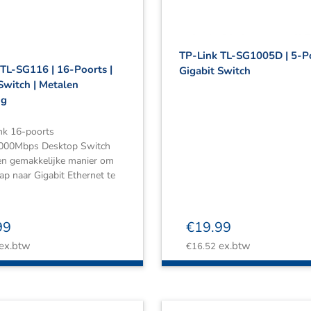
TP-Link TL-SG1005D | 5-Po
TL-SG116 | 16-Poorts |
Gigabit Switch
Switch | Metalen
ng
nk 16-poorts
000Mbps Desktop Switch
een gemakkelijke manier om
ap naar Gigabit Ethernet te
99
€
19.99
ex.btw
ex.btw
€
16.52