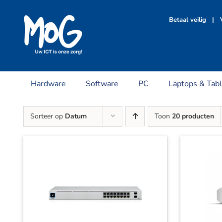
Ga
naar
Betaal veilig | V
inhoud
Hardware
Software
PC
Laptops & Tabl
Sorteer op
Datum
Toon
20 producten