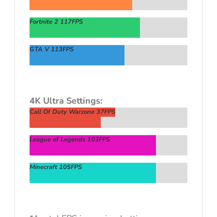
Fortnite 2 117FPS
GTA V 113FPS
4K Ultra Settings:
Call Of Duty Warzone 37FPS
League of Legends 103FPS
Minecraft 105FPS