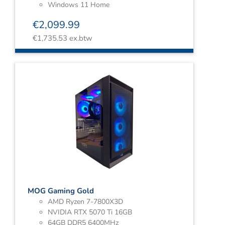
Windows 11 Home
€
2,099.99
€
1,735.53
ex.btw
MOG Gaming Gold
AMD Ryzen 7-7800X3D
NVIDIA RTX 5070 Ti 16GB
64GB DDR5 6400MHz