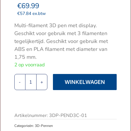
€
69.99
€
57.84
ex.btw
Multi-filament 3D pen met display.
Geschikt voor gebruik met 3 filamenten
tegelijkertijd. Geschikt voor gebruik met
ABS en PLA filament met diameter van
1,75 mm.
2 op voorraad
WINKELWAGEN
Gembird
|
3D
Pen
|
Artikelnummer:
3DP-PEND3C-01
ABS/PLA
Categorieën:
3D-Pennen
Filament