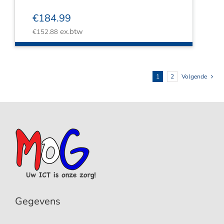
€
184.99
ex.btw
€
152.88
1
2
Volgende
Gegevens