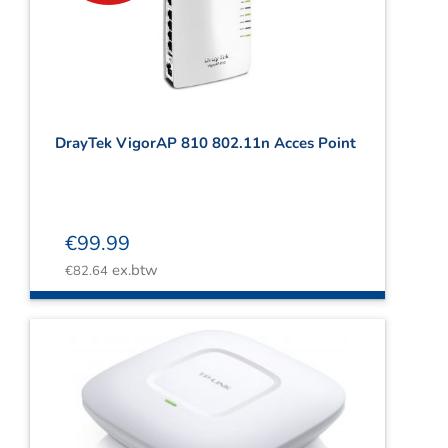
Webshop
Contact
Winkelwagen
DrayTek VigorAP 810 802.11n Acces Point
€
99.99
ex.btw
€
82.64