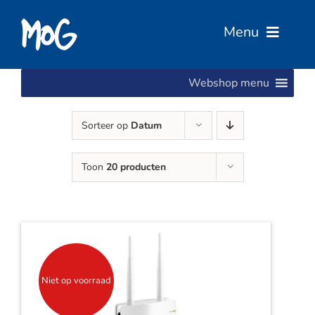
Ga
naar
Menu
inhoud
Webshop menu
Home
Sorteer op
Datum
Over Ons
Toon
20 producten
Diensten
Services
Vacatures
Niet op voorraad