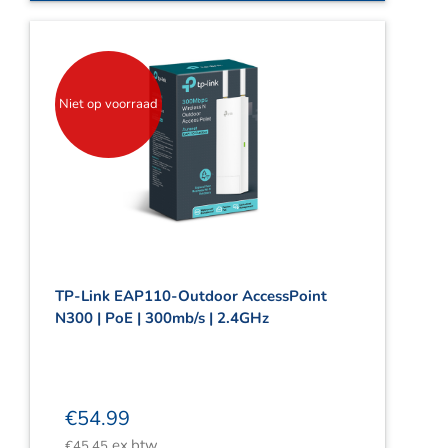
Niet op voorraad
TP-Link EAP110-Outdoor AccessPoint
N300 | PoE | 300mb/s | 2.4GHz
€
54.99
ex.btw
€
45.45