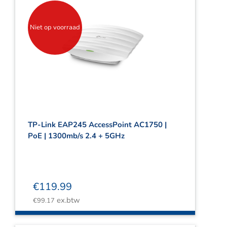
Niet op voorraad
TP-Link EAP245 AccessPoint AC1750 |
PoE | 1300mb/s 2.4 + 5GHz
€
119.99
ex.btw
€
99.17