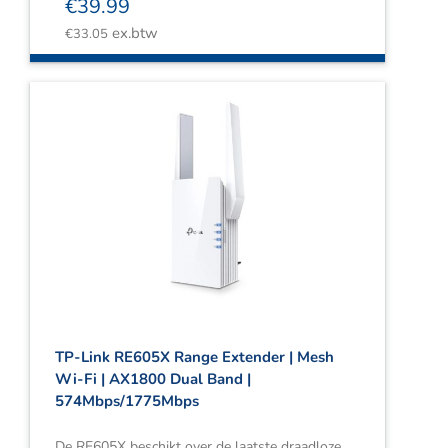
€
39.99
ex.btw
€
33.05
TP-Link RE605X Range Extender | Mesh
Wi-Fi | AX1800 Dual Band |
574Mbps/1775Mbps
De RE605X beschikt over de laatste draadloze