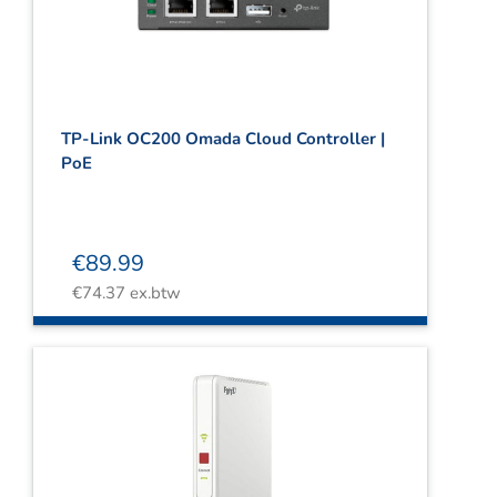
TP-Link OC200 Omada Cloud Controller |
PoE
€
89.99
€
74.37
ex.btw