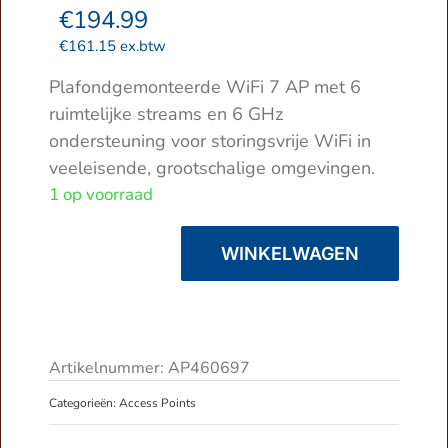
€
194.99
€
161.15
ex.btw
Plafondgemonteerde WiFi 7 AP met 6
ruimtelijke streams en 6 GHz
ondersteuning voor storingsvrije WiFi in
veeleisende, grootschalige omgevingen.
1 op voorraad
WINKELWAGEN
Ubiquiti
UniFi
U7
Pro
|
Artikelnummer:
AP460697
Access
Categorieën:
Access Points
Point
|