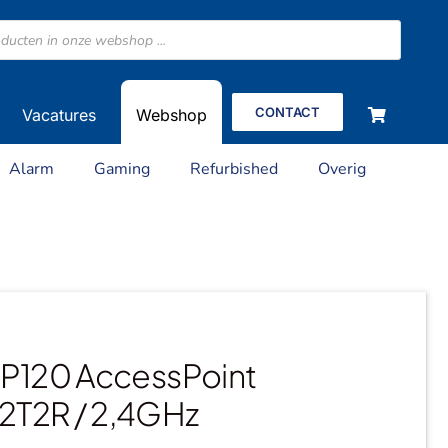
CONTACT
Vacatures
Webshop
Alarm
Gaming
Refurbished
Overig
AP120 AccessPoint
T2R / 2,4GHz