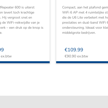
Repeater 600 is uiterst
Compact, aan het plafond ge
n levert toch krachtige
WiFi 6 AP met 4 ruimtelijke s
s. Hij vergroot snel en
die de U6 Lite verbetert met h
 de WiFi-reikwijdte van je
prestaties en dual-band WiFi 
erk – een druk op de knop is
ondersteuning. Ideaal voor kle
e.
middelgrote bedrijven.
99
€
109.99
ex.btw
€
90.90
ex.btw