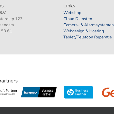
ns
Links
.V.
Webshop
terdiep 123
Cloud Diensten
Veendam
Camera- & Alarmsystemen
 53 61
Webdesign & Hosting
Tablet/Telefoon Reparatie
 partners