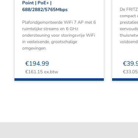
Point | PoE+ |
688/2882/5765Mbps
De FRITZ!
compact e
Plafondgemonteerde WiFi 7 AP met 6
prestatie
ruimtelijke streams en 6 GHz
eenvoudig
ondersteuning voor storingsvrije WiFi
thuisnetw
in veeleisende, grootschalige
voldoend
omgevingen.
€
194.99
€
39.
€
161.15
ex.btw
€
33.05