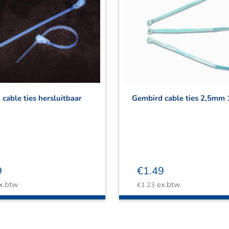
cable ties hersluitbaar
Gembird cable ties 2,5mm 
9
€
1.49
x.btw
ex.btw
€
1.23