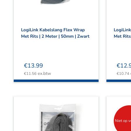
LogiLink Kabelslang Flex Wrap
LogiLin
Met Rits | 2 Meter | 50mm | Zwart
Met Rits
€
13.99
€
12.
ex.btw
€
11.56
€
10.74
Niet op 