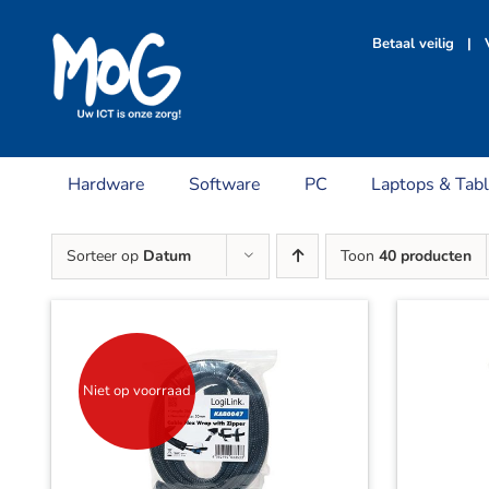
Ga
naar
Betaal veilig | V
inhoud
Hardware
Software
PC
Laptops & Tabl
Sorteer op
Datum
Toon
40 producten
Niet op voorraad