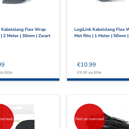
k Kabelslang Flex Wrap
LogiLink Kabelslang Flex 
 | 2 Meter | 30mm | Zwart
Met Rits | 1 Meter | 50mm 
99
€
10.99
ex.btw
ex.btw
€
9.08
voorraad
Niet op voorraad