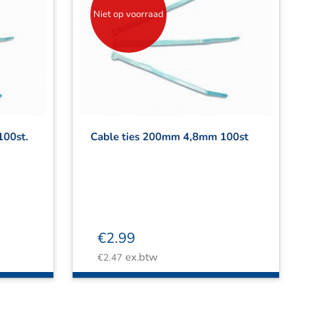
Niet op voorraad
100st.
Cable ties 200mm 4,8mm 100st
€
2.99
ex.btw
€
2.47