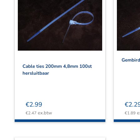
Gembird 
Cable ties 200mm 4,8mm 100st
hersluitbaar
€
2.99
€
2.2
ex.btw
e
€
2.47
€
1.89