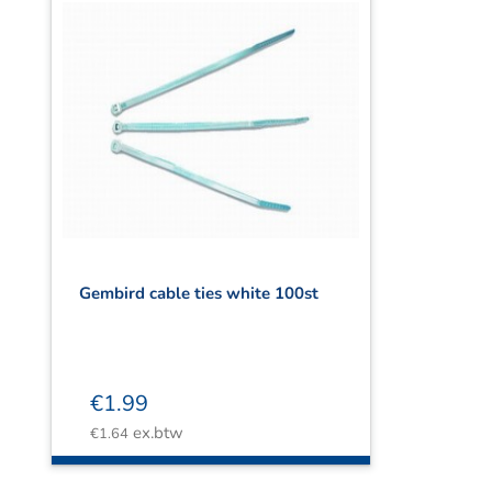
Gembird cable ties white 100st
€
1.99
ex.btw
€
1.64