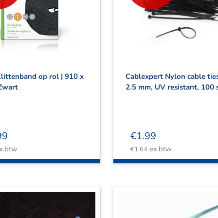
Klittenband op rol | 910 x
Cablexpert Nylon cable tie
 Zwart
2.5 mm, UV resistant, 100 
99
€
1.99
x.btw
ex.btw
€
1.64