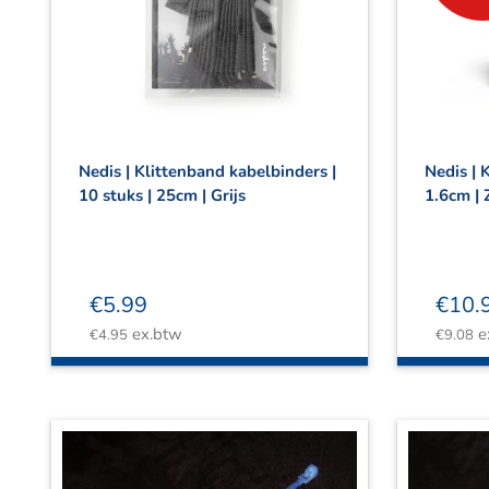
Nedis | Klittenband kabelbinders |
Nedis | 
10 stuks | 25cm | Grijs
1.6cm |
€
5.99
€
10.
ex.btw
e
€
4.95
€
9.08