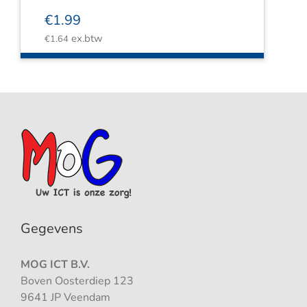
€
1.99
ex.btw
€
1.64
Gegevens
MOG ICT B.V.
Boven Oosterdiep 123
9641 JP Veendam