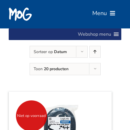
Ga
naar
Menu
inhoud
Webshop menu
Home
Sorteer op
Datum
Over Ons
Toon
20 producten
Diensten
Services
Vacatures
Niet op voorraad