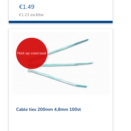
€
1.49
ex.btw
€
1.23
Niet op voorraad
Cable ties 200mm 4,8mm 100st