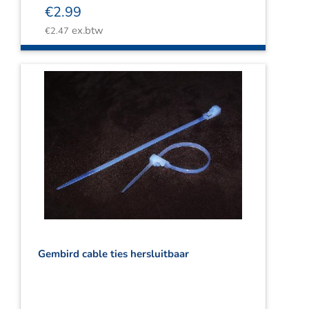
€
2.99
ex.btw
€
2.47
Gembird cable ties hersluitbaar