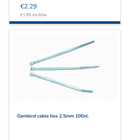
€
2.29
ex.btw
€
1.89
Gembird cable ties 2,5mm 100st.