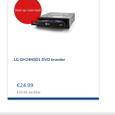
Niet op voorraad
LG GH24NSD1 DVD brander
€
24.99
ex.btw
€
20.65