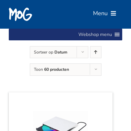
Ga
naar
Menu
inhoud
Webshop menu
Home
Sorteer op
Datum
Over Ons
Toon
60 producten
Diensten
Services
Vacatures