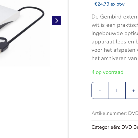
€
24.79
ex.btw
De Gembird extern
wit is een praktis
ingebouwde optisch
apparaat lees en b
voor het afspelen 
het archiveren va
4 op voorraad
Gembird
Externe
USB
Artikelnummer:
DVD
CD/DVD
Brander/
Categorieën:
DVD Br
|