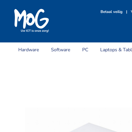
Ga
naar
Betaal veilig | V
inhoud
Hardware
Software
PC
Laptops & Tabl