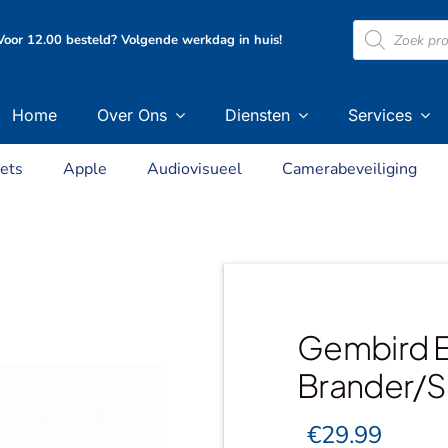
Producten
oor 12.00 besteld? Volgende werkdag in huis!
zoeken
Home
Over Ons
Diensten
Services
ets
Apple
Audiovisueel
Camerabeveiliging
Gembird 
Brander/Sp
€
29.99