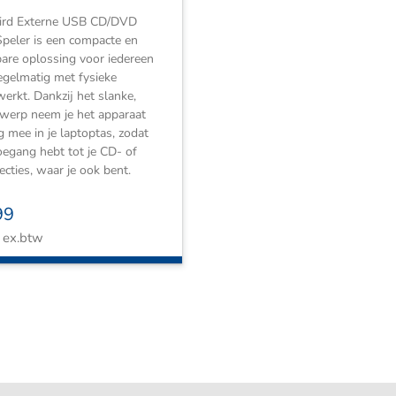
rd Externe USB CD/DVD
peler is een compacte en
are oplossing voor iedereen
egelmatig met fysieke
werkt. Dankzij het slanke,
twerp neem je het apparaat
 mee in je laptoptas, zodat
 toegang hebt tot je CD- of
cties, waar je ook bent.
99
ex.btw