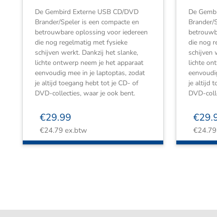
De Gembird Externe USB CD/DVD
De Gembi
Brander/Speler is een compacte en
Brander/S
betrouwbare oplossing voor iedereen
betrouwb
die nog regelmatig met fysieke
die nog r
schijven werkt. Dankzij het slanke,
schijven 
lichte ontwerp neem je het apparaat
lichte on
eenvoudig mee in je laptoptas, zodat
eenvoudig
je altijd toegang hebt tot je CD- of
je altijd
DVD-collecties, waar je ook bent.
DVD-colle
€
29.99
€
29.
€
24.79
ex.btw
€
24.79