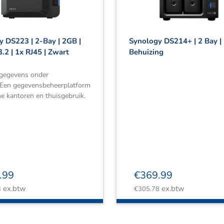
 DS223 | 2-Bay | 2GB |
Synology DS214+ | 2 Bay |
.2 | 1x RJ45 | Zwart
Behuizing
 gegevens onder
. Een gegevensbeheerplatform
ne kantoren en thuisgebruik.
.99
€
369.99
ex.btw
ex.btw
3
€
305.78