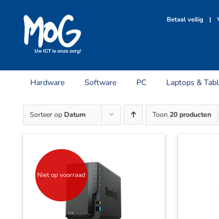
Ga
naar
Betaal veilig | V
inhoud
Hardware
Software
PC
Laptops & Tabl
Sorteer op
Datum
Toon
20 producten
Niet op voorraad