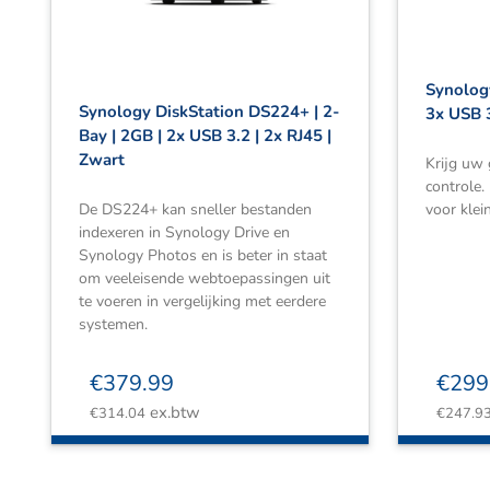
Synology
Synology DiskStation DS224+ | 2-
3x USB 3
Bay | 2GB | 2x USB 3.2 | 2x RJ45 |
Zwart
Krijg uw
controle
De DS224+ kan sneller bestanden
voor klei
indexeren in Synology Drive en
Synology Photos en is beter in staat
om veeleisende webtoepassingen uit
te voeren in vergelijking met eerdere
systemen.
€
379.99
€
299
ex.btw
€
314.04
€
247.9