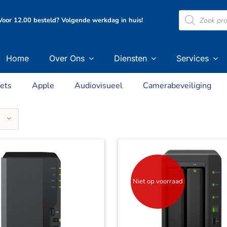
Producten
oor 12.00 besteld? Volgende werkdag in huis!
zoeken
Home
Over Ons
Diensten
Services
ets
Apple
Audiovisueel
Camerabeveiliging
Niet op voorraad