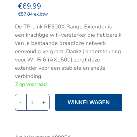
€
69.99
€
57.84
ex.btw
De TP-Link RE500X Range Extender is
een krachtige wifi-versterker die het bereik
van je bestaande draadloze netwerk
eenvoudig vergroot. Dankzij ondersteuning
voor Wi-Fi 6 (AX1500) zorgt deze
extender voor een stabiele en snelle
verbinding.
2 op voorraad
WINKELWAGEN
TP-
Link
RE500X
Range
Extender