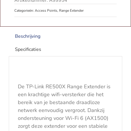
Artikelnummer:
A99954
|
Categorieën:
Access Points
,
Range Extender
AX1500
Dual
Band
|
Beschrijving
300Mbps/1200Mbps
aantal
Specificaties
De TP-Link RE500X Range Extender is
een krachtige wifi-versterker die het
bereik van je bestaande draadloze
netwerk eenvoudig vergroot. Dankzij
ondersteuning voor Wi-Fi 6 (AX1500)
zorgt deze extender voor een stabiele