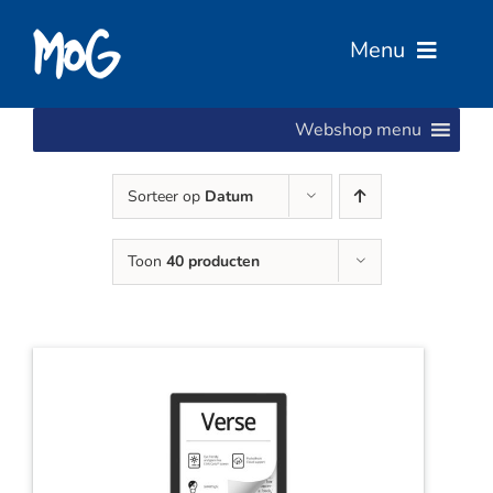
Ga
naar
Menu
inhoud
Webshop menu
Home
Sorteer op
Datum
Over Ons
Toon
40 producten
Diensten
Services
Vacatures