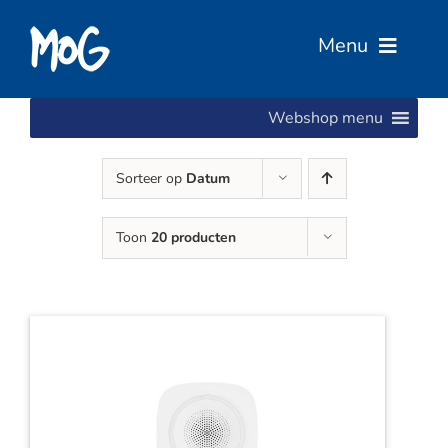
Ga
naar
Menu
inhoud
Webshop menu
Home
Sorteer op
Datum
Over Ons
Toon
20 producten
Diensten
Services
Vacatures