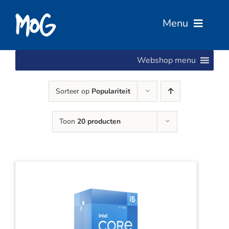
Ga
naar
Menu
inhoud
Webshop menu
Home
Sorteer op
Populariteit
Over Ons
Toon
20 producten
Diensten
Services
Vacatures