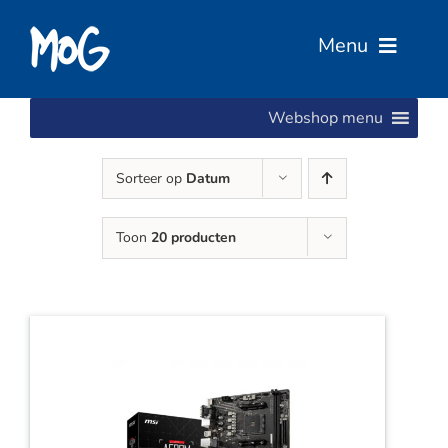
Ga
naar
Menu
inhoud
Webshop menu
Home
Sorteer op
Datum
Over Ons
Toon
20 producten
Diensten
Services
Vacatures