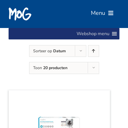
Ga
naar
Menu
inhoud
Webshop menu
Home
Sorteer op
Datum
Over Ons
Toon
20 producten
Diensten
Services
Vacatures