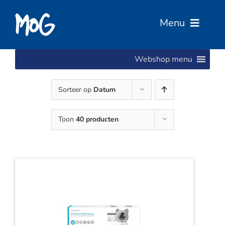
Ga
naar
Menu
inhoud
Webshop menu
Home
Sorteer op
Datum
Over Ons
Toon
40 producten
Diensten
Services
Vacatures