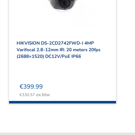
Webshop
Contact
Winkelwagen
HIKVISION DS-2CD2742FWD-I 4MP
Varifocal 2.8-12mm IR: 20 meters 20fps
(2688×1520) DC12V/PoE IP66
€
399.99
ex.btw
€
330.57