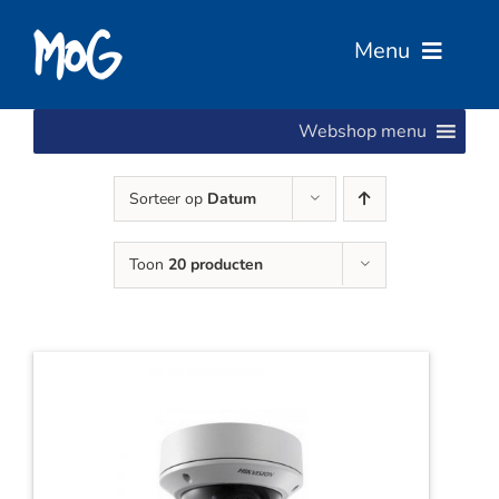
Ga
naar
Menu
inhoud
Webshop menu
Home
Sorteer op
Datum
Over Ons
Toon
20 producten
Diensten
Services
Vacatures