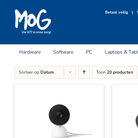
Ga
naar
Betaal veilig | V
inhoud
Hardware
Software
PC
Laptops & Tabl
Sorteer op
Datum
Toon
20 producten