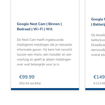
Google 
Google Nest Cam | Binnen |
| Batteri
Bedraad | Wi-Fi | Wit
De bevei
De Nest Cam heeft ingebouwde
batterijv
intelligente meldingen die je relevante
Draadloze 
informatie geven. Hij kent het verschil
eenvoudig
tussen een mens, een huisdier en een
overal pl
voertuig en geeft je alleen meldingen
over wat belangrijk voor je is.
€
99.99
€
149
ex.btw
€
82.64
€
123.9