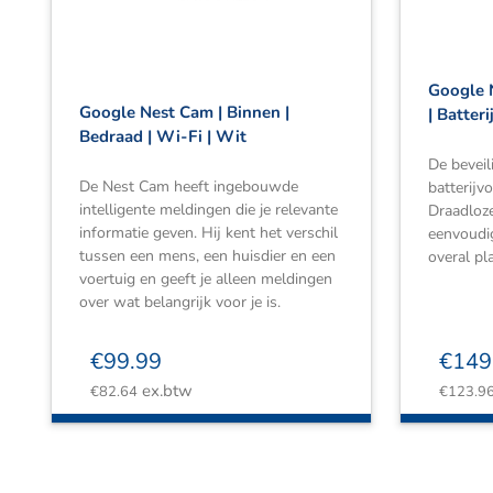
Google 
Google Nest Cam | Binnen |
| Batteri
Bedraad | Wi-Fi | Wit
De bevei
De Nest Cam heeft ingebouwde
batterijv
intelligente meldingen die je relevante
Draadloze 
informatie geven. Hij kent het verschil
eenvoudig
tussen een mens, een huisdier en een
overal pl
voertuig en geeft je alleen meldingen
over wat belangrijk voor je is.
€
99.99
€
149
ex.btw
€
82.64
€
123.9