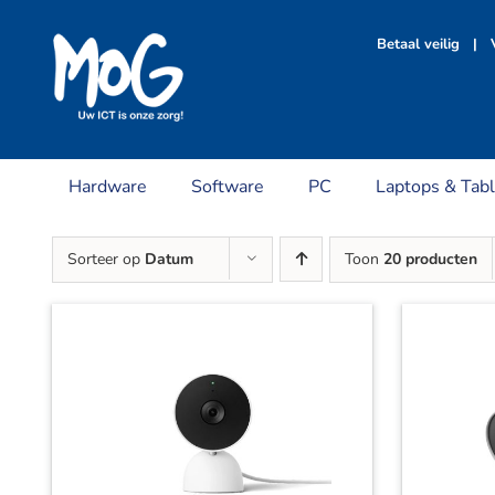
Ga
naar
Betaal veilig | V
inhoud
Hardware
Software
PC
Laptops & Tabl
Sorteer op
Datum
Toon
20 producten