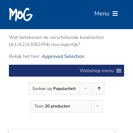
Ga
naar
Menu
inhoud
Home
Wat betekenen de verschillende kwaliteiten
(A1/A2/A3/B2/R4) nou eigenlijk?
Over Ons
Bekijk het hier:
Approved Selection
Webshop menu
Diensten
Sorteer op
Populariteit
Services
Toon
20 producten
Vacatures