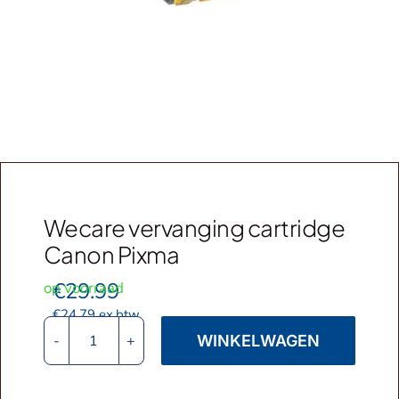
Webshop
Contact
Winkelwagen
Wecare vervanging cartridge
Canon Pixma
€
29.99
op voorraad
€
24.79
ex.btw
WINKELWAGEN
Wecare
vervanging
cartridge