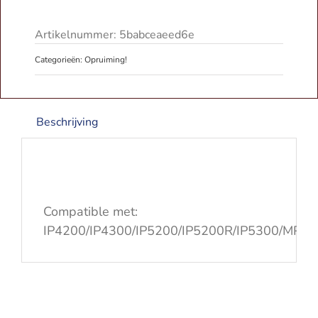
Canon
Pixma
Artikelnummer:
5babceaeed6e
aantal
Categorieën:
Opruiming!
Beschrijving
Compatible met:
IP4200/IP4300/IP5200/IP5200R/IP5300/M