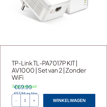
Webshop
Contact
Winkelwagen
TP-Link TL-PA7017P KIT |
AV1000 | Set van 2 | Zonder
WiFi
€
69.99
3 op voorraad
€
57.84
ex.btw
WINKELWAGEN
TP-