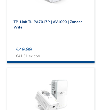
TP-Link TL-PA7017P | AV1000 | Zonder
WiFi
€
49.99
€
41.31
ex.btw