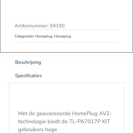
Link
TL-
PA7017P
KIT
Artikelnummer:
59190
|
Categorieën:
Homeplug
,
Homeplug
AV1000
|
Set
van
Beschrijving
2
|
Specificaties
Zonder
WiFi
aantal
Met de geavanceerde HomePlug AV2-
technologie biedt de TL-PA7017P KIT
gebruikers hoge