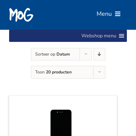
Ga
naar
Menu
inhoud
Webshop menu
Home
Sorteer op
Datum
Over Ons
Toon
20 producten
Diensten
Services
Vacatures