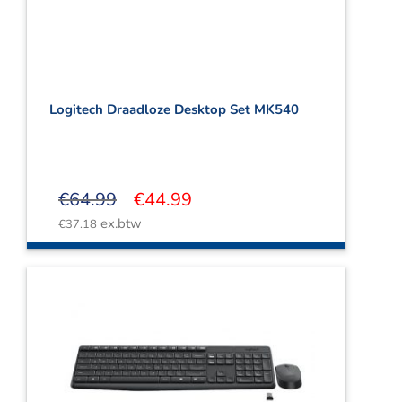
Logitech Draadloze Desktop Set MK540
Oorspronkelijke
Huidige
€
64.99
€
44.99
prijs
prijs
ex.btw
€
37.18
was:
is:
€64.99.
€44.99.