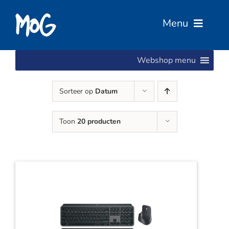
Ga
naar
Menu
inhoud
Webshop menu
Home
Sorteer op
Datum
Over Ons
Toon
20 producten
Diensten
Services
Vacatures