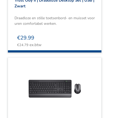
Trust Ody II | Draadloze Desktop Set | USB |
Zwart
Draadloze en stille toetsenbord- en muisset voor
uren comfortabel werken.
€
29.99
ex.btw
€
24.79