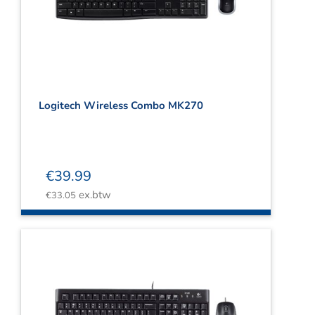
Logitech Wireless Combo MK270
€
39.99
ex.btw
€
33.05