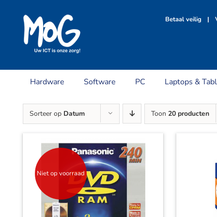
Ga
naar
Betaal veilig | V
inhoud
Hardware
Software
PC
Laptops & Tabl
Sorteer op
Datum
Toon
20 producten
Niet op voorraad