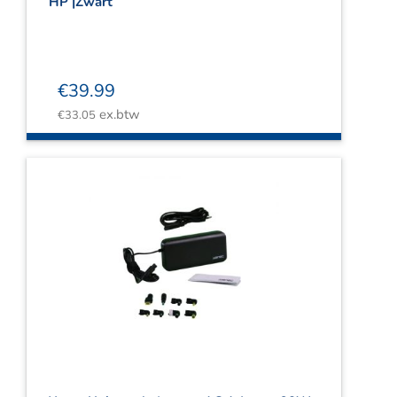
HP |Zwart
€
39.99
ex.btw
€
33.05