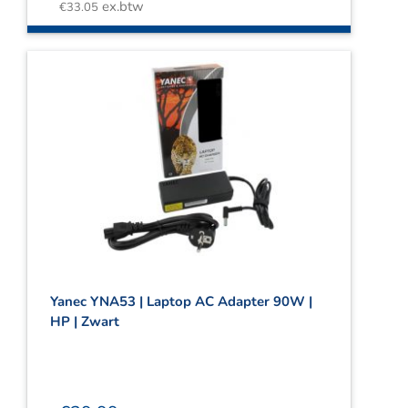
ex.btw
€
33.05
Yanec YNA53 | Laptop AC Adapter 90W |
HP | Zwart