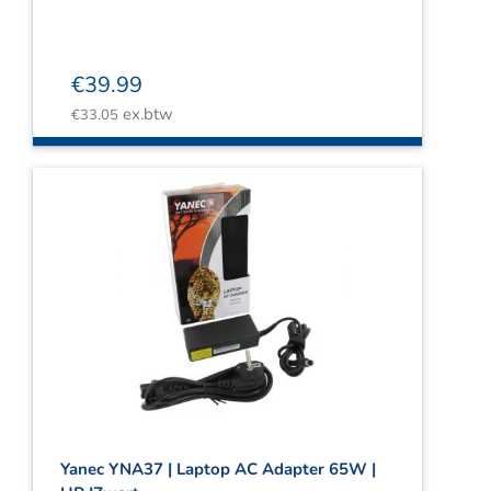
€
39.99
ex.btw
€
33.05
Yanec YNA37 | Laptop AC Adapter 65W |