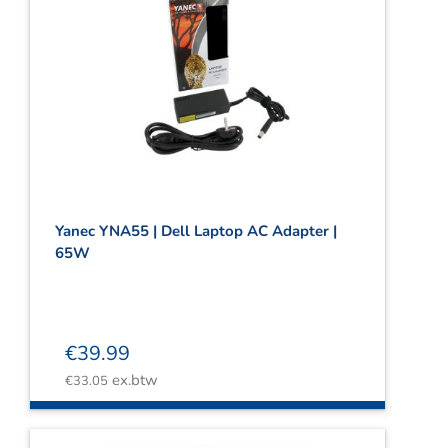
Yanec YNA55 | Dell Laptop AC Adapter |
65W
€
39.99
ex.btw
€
33.05