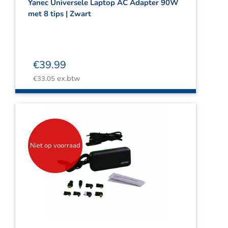
Yanec Universele Laptop AC Adapter 90W
met 8 tips | Zwart
€
39.99
ex.btw
€
33.05
Niet op voorraad