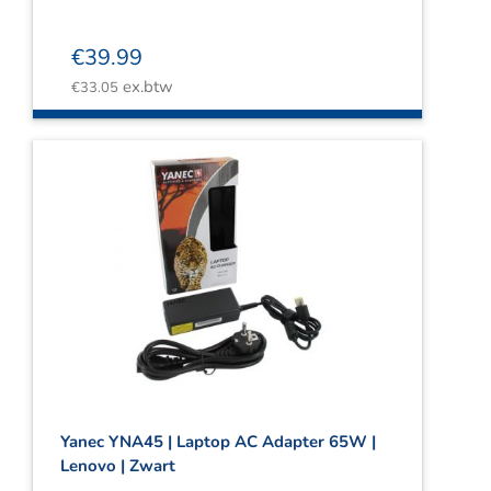
€
39.99
ex.btw
€
33.05
Yanec YNA45 | Laptop AC Adapter 65W |
Lenovo | Zwart