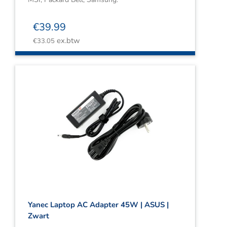
€
39.99
ex.btw
€
33.05
Yanec Laptop AC Adapter 45W | ASUS |
Zwart