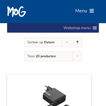
Ga
naar
Menu
inhoud
Webshop menu
Home
Sorteer op
Datum
Over Ons
Toon
20 producten
Diensten
Services
Vacatures