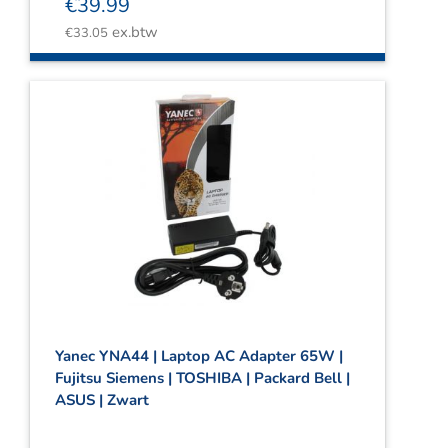
€
39.99
ex.btw
€
33.05
Yanec YNA44 | Laptop AC Adapter 65W |
Fujitsu Siemens | TOSHIBA | Packard Bell |
ASUS | Zwart