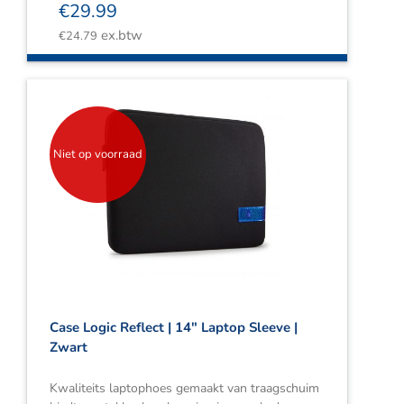
€
29.99
ex.btw
€
24.79
Niet op voorraad
Case Logic Reflect | 14″ Laptop Sleeve |
Zwart
Kwaliteits laptophoes gemaakt van traagschuim