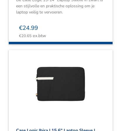
een stijlvolle en praktische oplossing om je
laptop veilig te vervoeren.
€
24.99
ex.btw
€
20.65
Case Logic Ibira | 15.6″ Laptop Sleeve |