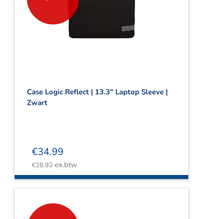
Case Logic Reflect | 13.3″ Laptop Sleeve |
Zwart
€
34.99
ex.btw
€
28.92