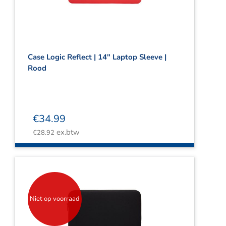
Case Logic Reflect | 14″ Laptop Sleeve |
Rood
€
34.99
ex.btw
€
28.92
Niet op voorraad