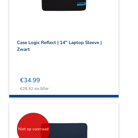
Case Logic Reflect | 14″ Laptop Sleeve |
Zwart
€
34.99
ex.btw
€
28.92
Niet op voorraad