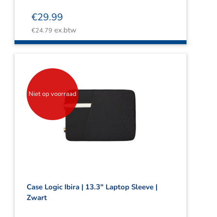
€
29.99
ex.btw
€
24.79
Niet op voorraad
Case Logic Ibira | 13.3″ Laptop Sleeve |
Zwart