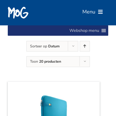
Ga
naar
Menu
inhoud
Webshop menu
Home
Sorteer op
Datum
Over Ons
Toon
20 producten
Diensten
Services
Vacatures