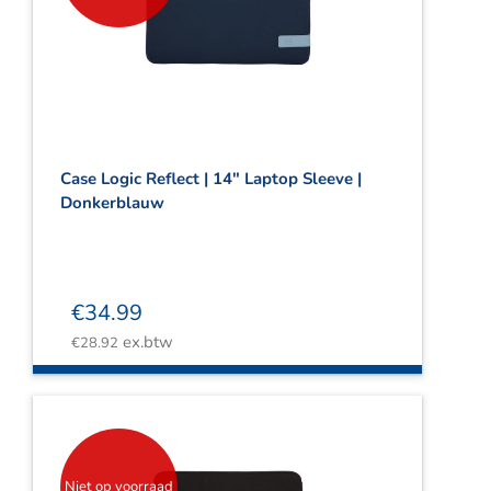
Case Logic Reflect | 14″ Laptop Sleeve |
Donkerblauw
€
34.99
ex.btw
€
28.92
Niet op voorraad