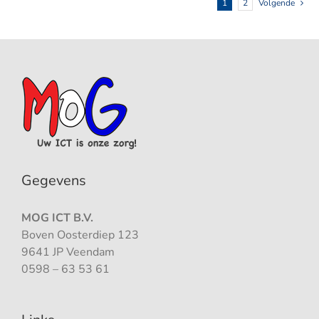
1
2
Volgende
Gegevens
MOG ICT B.V.
Boven Oosterdiep 123
9641 JP Veendam
0598 – 63 53 61