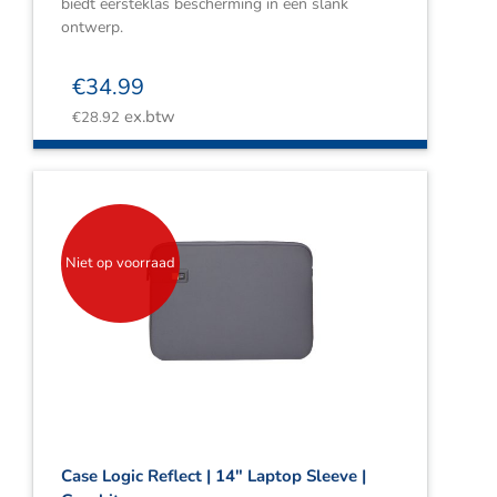
biedt eersteklas bescherming in een slank
ontwerp.
€
34.99
ex.btw
€
28.92
Niet op voorraad
Case Logic Reflect | 14″ Laptop Sleeve |