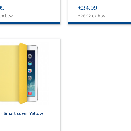
99
€
34.99
ex.btw
ex.btw
€
28.92
ir Smart cover Yellow