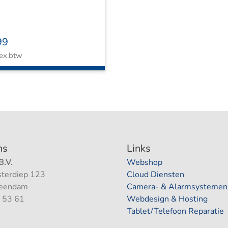
99
ex.btw
ns
Links
.V.
Webshop
terdiep 123
Cloud Diensten
Veendam
Camera- & Alarmsystemen
 53 61
Webdesign & Hosting
Tablet/Telefoon Reparatie