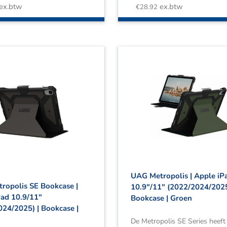
ex.btw
ex.btw
€
28.92
UAG Metropolis | Apple iP
ropolis SE Bookcase |
10.9″/11″ (2022/2024/2025
Pad 10.9/11″
Bookcase | Groen
024/2025) | Bookcase |
De Metropolis SE Series heeft