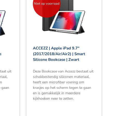
Niet op voorraad
ACCEZZ | Apple iPad 9.7″
e
(2017/2018/Air/Air2) | Smart
Silicone Bookcase | Zwart
aat uit
Deze Bookcase van Accezz bestaat uit
iaal,
schokbestendig siliconen materiaal,
om
heeft een microfiber voering om
e gaan
krasjes op het scherm tegen te gaan
en is gemakkelijk in meerdere
kijkhoeken neer te zetten.