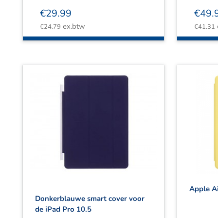
€
29.99
€
49.
ex.btw
€
24.79
€
41.31
Apple A
Donkerblauwe smart cover voor
de iPad Pro 10.5