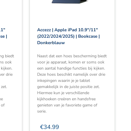
11″
Accezz | Apple iPad 10.9″/11″
se |
(2022/2024/2025) | Bookcase |
Donkerblauw
ng biedt
Naast dat een hoes bescherming biedt
oms ook
voor je apparaat, komen er soms ook
 kijken.
een aantal handige functies bij kijken.
er drie
Deze hoes beschikt namelijk over drie
inkepingen waarin je je tablet
 zet.
gemakkelijk in de juiste positie zet.
Hiermee kun je verschillende
ee
kijkhoeken creëren en handsfree
 of
genieten van je favoriete game of
serie.
€
34.99