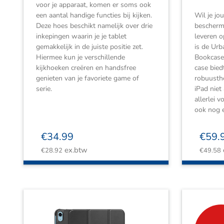
voor je apparaat, komen er soms ook
een aantal handige functies bij kijken.
Wil je jo
Deze hoes beschikt namelijk over drie
beschermi
inkepingen waarin je je tablet
leveren op
gemakkelijk in de juiste positie zet.
is de Ur
Hiermee kun je verschillende
Bookcase 
kijkhoeken creëren en handsfree
case bied
genieten van je favoriete game of
robuusthe
serie.
iPad niet
allerlei 
ook nog e
€
34.99
€
59.
ex.btw
€
28.92
€
49.58