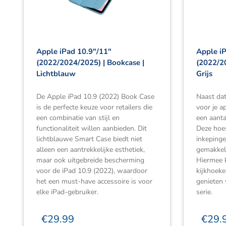
Apple iPad 10.9″/11″
Apple i
(2022/2024/2025) | Bookcase |
(2022/2
Lichtblauw
Grijs
De Apple iPad 10.9 (2022) Book Case
Naast da
is de perfecte keuze voor retailers die
voor je 
een combinatie van stijl en
een aanta
functionaliteit willen aanbieden. Dit
Deze hoes
lichtblauwe Smart Case biedt niet
inkepinge
alleen een aantrekkelijke esthetiek,
gemakkelij
maar ook uitgebreide bescherming
Hiermee k
voor de iPad 10.9 (2022), waardoor
kijkhoeke
het een must-have accessoire is voor
genieten 
elke iPad-gebruiker.
serie.
€
29.99
€
29.