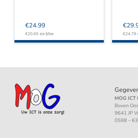
€
24.99
€
29.
ex.btw
€
20.65
€
24.79
Gegeve
MOG ICT B
Boven Oos
9641 JP 
0598 – 63