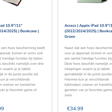
Pad 10.9″/11″
Accezz | Apple iPad 10.9″/
024/2025) | Bookcase |
(2022/2024/2025) | Bookca
Groen
t een hoes bescherming biedt
Naast dat een hoes beschermi
apparaat, komen er soms ook
voor je apparaat, komen er s
l handige functies bij kijken.
een aantal handige functies bij
 beschikt namelijk over drie
Deze hoes beschikt namelijk ov
n waarin je je tablet
inkepingen waarin je je tablet
k in de juiste positie zet.
gemakkelijk in de juiste positie
un je verschillende
Hiermee kun je verschillende
n creëren en handsfree
kijkhoeken creëren en handsfr
van je favoriete game of
genieten van je favoriete game
serie.
99
€
34.99