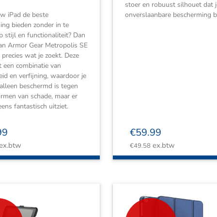
stoer en robuust silhouet dat j
uw iPad de beste
onverslaanbare bescherming bi
ng bieden zonder in te
 stijl en functionaliteit? Dan
ban Armor Gear Metropolis SE
precies wat je zoekt. Deze
t een combinatie van
id en verfijning, waardoor je
 alleen beschermd is tegen
vormen van schade, maar er
ens fantastisch uitziet.
99
€
59.99
ex.btw
ex.btw
€
49.58