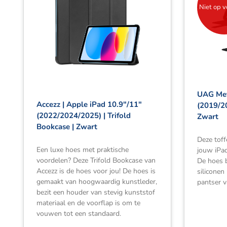
Niet op 
UAG Met
Accezz | Apple iPad 10.9″/11″
(2019/2
(2022/2024/2025) | Trifold
Zwart
Bookcase | Zwart
Deze toff
Een luxe hoes met praktische
jouw iPad
voordelen? Deze Trifold Bookcase van
De hoes b
Accezz is de hoes voor jou! De hoes is
siliconen
gemaakt van hoogwaardig kunstleder,
pantser v
bezit een houder van stevig kunststof
materiaal en de voorflap is om te
vouwen tot een standaard.