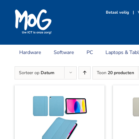
Ga
naar
Betaal veilig | V
inhoud
Hardware
Software
PC
Laptops & Tabl
Sorteer op
Datum
Toon
20 producten