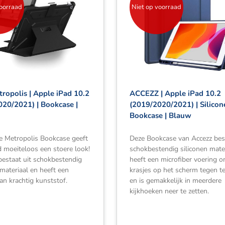
voorraad
Niet op voorraad
ropolis | Apple iPad 10.2
ACCEZZ | Apple iPad 10.2
020/2021) | Bookcase |
(2019/2020/2021) | Silicon
Bookcase | Blauw
e Metropolis Bookcase geeft
Deze Bookcase van Accezz best
 moeiteloos een stoere look!
schokbestendig siliconen mater
estaat uit schokbestendig
heeft een microfiber voering 
 materiaal en heeft een
krasjes op het scherm tegen t
an krachtig kunststof.
en is gemakkelijk in meerdere
kijkhoeken neer te zetten.