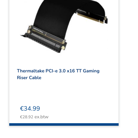
Thermaltake PCI-e 3.0 x16 TT Gaming
Riser Cable
€
34.99
ex.btw
€
28.92