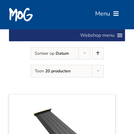
Ga
naar
Menu
inhoud
Webshop menu
Home
Sorteer op
Datum
Over Ons
Toon
20 producten
Diensten
Services
Vacatures