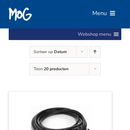
Ga
naar
Menu
inhoud
Webshop menu
Home
Sorteer op
Datum
Over Ons
Toon
20 producten
Diensten
Services
Vacatures