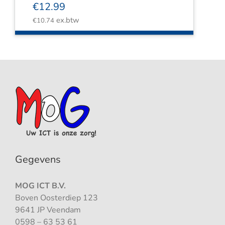
€
12.99
ex.btw
€
10.74
Gegevens
MOG ICT B.V.
Boven Oosterdiep 123
9641 JP Veendam
0598 – 63 53 61