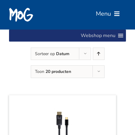
Ga
naar
Menu
inhoud
Webshop menu
Home
Sorteer op
Datum
Over Ons
Toon
20 producten
Diensten
Services
Vacatures