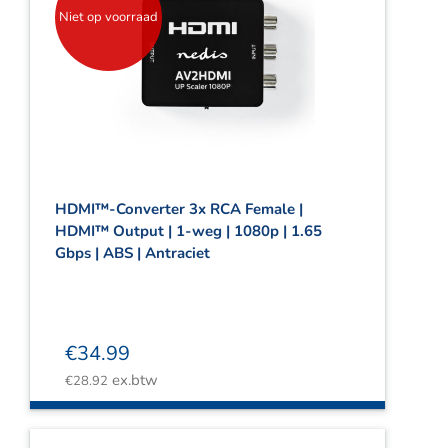
Niet op voorraad
HDMI™-Converter 3x RCA Female |
HDMI™ Output | 1-weg | 1080p | 1.65
Gbps | ABS | Antraciet
€
34.99
ex.btw
€
28.92