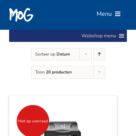
Ga
naar
Menu
inhoud
Webshop menu
Home
Sorteer op
Datum
Over Ons
Toon
20 producten
Diensten
Services
Vacatures
Niet op voorraad