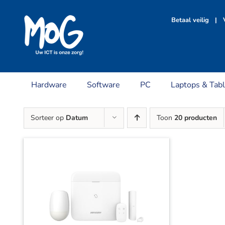
Ga
naar
Betaal veilig | V
inhoud
Hardware
Software
PC
Laptops & Tabl
Sorteer op
Datum
Toon
20 producten