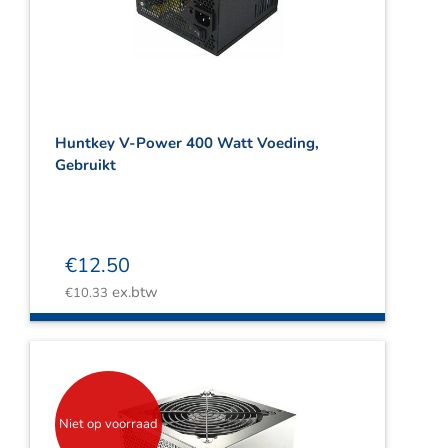
Webshop
Contact
Winkelwagen
Huntkey V-Power 400 Watt Voeding,
Gebruikt
€
12.50
ex.btw
€
10.33
Niet op voorraad