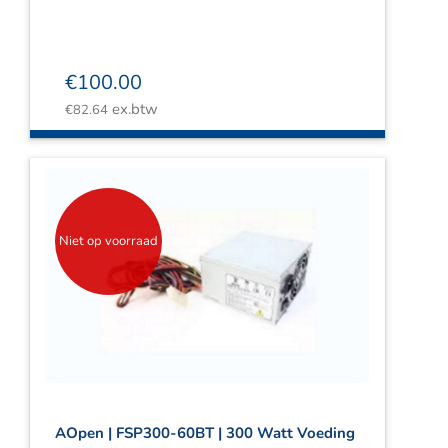
€
100.00
ex.btw
€
82.64
Niet op voorraad
AOpen | FSP300-60BT | 300 Watt Voeding