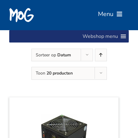
Ga
naar
Menu
inhoud
Webshop menu
Home
Sorteer op
Datum
Over Ons
Toon
20 producten
Diensten
Services
Vacatures