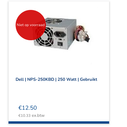
Niet op voorraad
Dell | NPS-250KBD | 250 Watt | Gebruikt
€
12.50
ex.btw
€
10.33