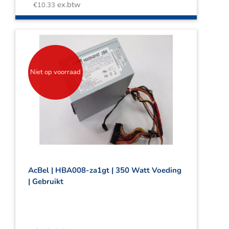
ex.btw
€
10.33
Niet op voorraad
AcBel | HBA008-za1gt | 350 Watt Voeding
| Gebruikt