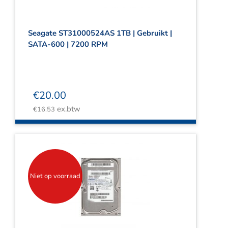
Seagate ST31000524AS 1TB | Gebruikt |
SATA-600 | 7200 RPM
€
20.00
ex.btw
€
16.53
Niet op voorraad