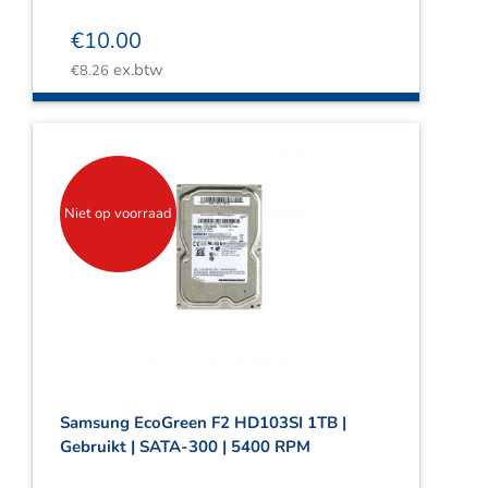
€
10.00
ex.btw
€
8.26
Niet op voorraad
Samsung EcoGreen F2 HD103SI 1TB |
Gebruikt | SATA-300 | 5400 RPM