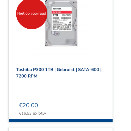
Niet op voorraad
Toshiba P300 1TB | Gebruikt | SATA-600 |
7200 RPM
€
20.00
ex.btw
€
16.53