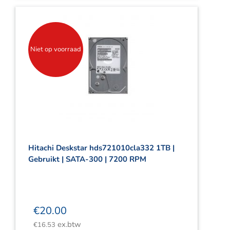
Niet op voorraad
Hitachi Deskstar hds721010cla332 1TB |
Gebruikt | SATA-300 | 7200 RPM
€
20.00
ex.btw
€
16.53