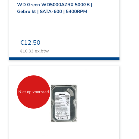
WD Green WD5000AZRX 500GB |
Gebruikt | SATA-600 | 5400RPM
€
12.50
ex.btw
€
10.33
Niet op voorraad