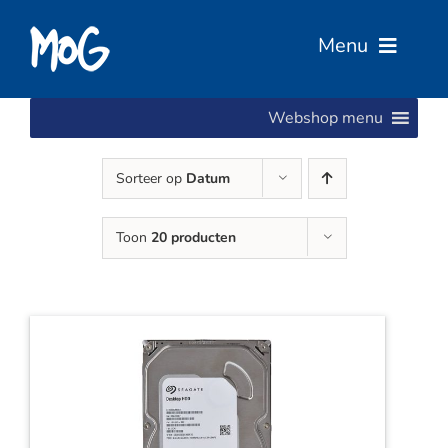
Ga
naar
Menu
inhoud
Webshop menu
Home
Sorteer op
Datum
Over Ons
Toon
20 producten
Diensten
Services
Vacatures