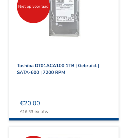
Niet op voorraad
Toshiba DT01ACA100 1TB | Gebruikt |
SATA-600 | 7200 RPM
€
20.00
ex.btw
€
16.53