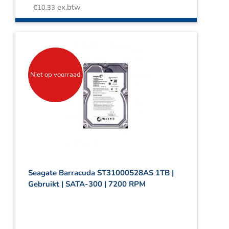
ex.btw
€
10.33
Niet op voorraad
Seagate Barracuda ST31000528AS 1TB |
Gebruikt | SATA-300 | 7200 RPM