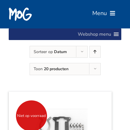
Ga
naar
Menu
inhoud
Webshop menu
Home
Sorteer op
Datum
Over Ons
Toon
20 producten
Diensten
Services
Vacatures
Niet op voorraad