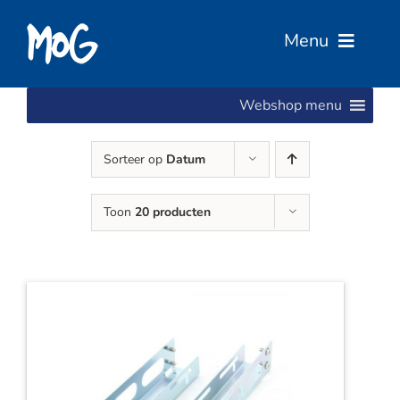
Ga
naar
Menu
inhoud
Webshop menu
Home
Sorteer op
Datum
Over Ons
Toon
20 producten
Diensten
Services
Vacatures