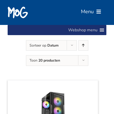
Ga
naar
Menu
inhoud
Webshop menu
Home
Sorteer op
Datum
Over Ons
Toon
20 producten
Diensten
Services
Vacatures