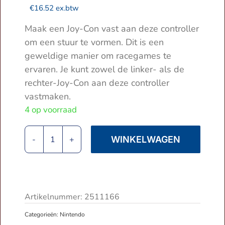
€
16.52
ex.btw
Maak een Joy-Con vast aan deze controller
om een stuur te vormen. Dit is een
geweldige manier om racegames te
ervaren. Je kunt zowel de linker- als de
rechter-Joy-Con aan deze controller
vastmaken.
4 op voorraad
WINKELWAGEN
Nintendo
Switch
|
Joy-
Con
Artikelnummer:
2511166
Stuur
Categorieën:
Nintendo
|