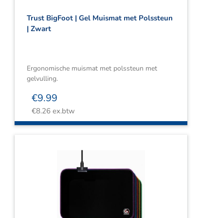
Trust BigFoot | Gel Muismat met Polssteun
| Zwart
Ergonomische muismat met polssteun met
gelvulling.
€
9.99
€
8.26
ex.btw