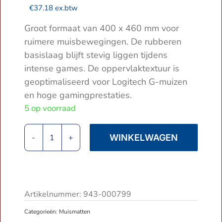
€
37.18
ex.btw
Groot formaat van 400 x 460 mm voor
ruimere muisbewegingen. De rubberen
basislaag blijft stevig liggen tijdens
intense games. De oppervlaktextuur is
geoptimaliseerd voor Logitech G-muizen
en hoge gamingprestaties.
5 op voorraad
WINKELWAGEN
Logitech
G640
|
Gaming
Muismat
Artikelnummer:
943-000799
|
Categorieën:
Muismatten
Zwart