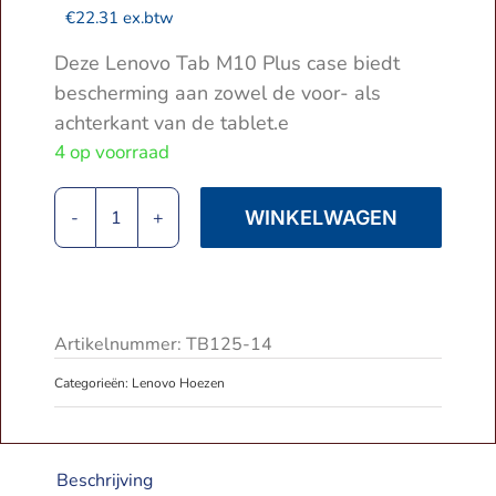
€
22.31
ex.btw
Deze Lenovo Tab M10 Plus case biedt
bescherming aan zowel de voor- als
achterkant van de tablet.e
4 op voorraad
WINKELWAGEN
Lenovo
Tab
M10
Plus
3e
Artikelnummer:
TB125-14
Gen
Categorieën:
Lenovo Hoezen
|
Trifold
Bookcase
|
Beschrijving
Zwart