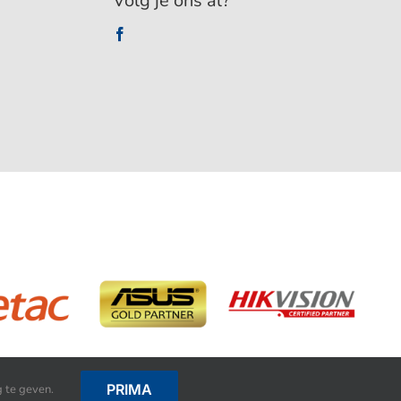
Volg je ons al?
PRIMA
 te geven.