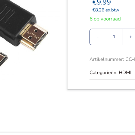
€
9.99
€
8.26
ex.btw
6 op voorraad
Cablexpe
HDMI
kabel,
Artikelnummer:
CC-
ethernet
1,8M
Categorieën:
HDMI
aantal