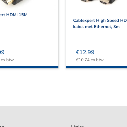
ert HDMI 15M
Cablexpert High Speed H
kabel met Ethernet, 3m
99
€
12.99
ex.btw
€
10.74
ex.btw