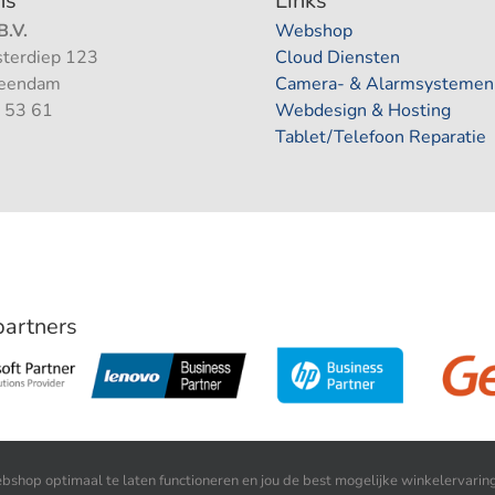
ns
Links
.V.
Webshop
terdiep 123
Cloud Diensten
Veendam
Camera- & Alarmsystemen
 53 61
Webdesign & Hosting
Tablet/Telefoon Reparatie
 partners
shop optimaal te laten functioneren en jou de best mogelijke winkelervaring