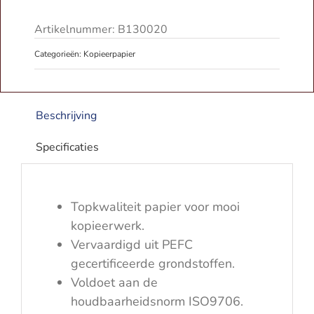
90
Gram
Artikelnummer:
B130020
500vel
Categorieën:
Kopieerpapier
aantal
Beschrijving
Specificaties
Topkwaliteit papier voor mooi
kopieerwerk.
Vervaardigd uit PEFC
gecertificeerde grondstoffen.
Voldoet aan de
houdbaarheidsnorm ISO9706.