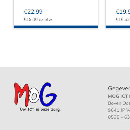
€
22.99
€
19.
€
19.00
ex.btw
€
16.52
Gegeve
MOG ICT B
Boven Oos
9641 JP 
0598 – 63