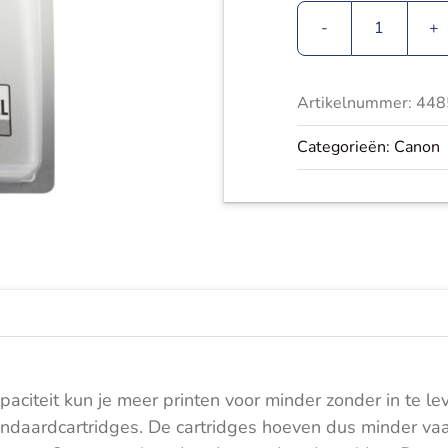
Canon
CLI-
551GY
Artikelnummer:
448
XL
Grijs
Categorieën:
Canon
aantal
aciteit kun je meer printen voor minder zonder in te l
andaardcartridges. De cartridges hoeven dus minder vaa