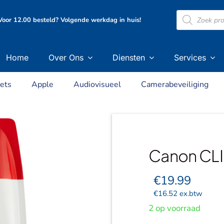
Producten
oor 12.00 besteld? Volgende werkdag in huis!
zoeken
Home
Over Ons
Diensten
Services
ets
Apple
Audiovisueel
Camerabeveiliging
Canon CLI
€
19.99
€
16.52
ex.btw
2 op voorraad