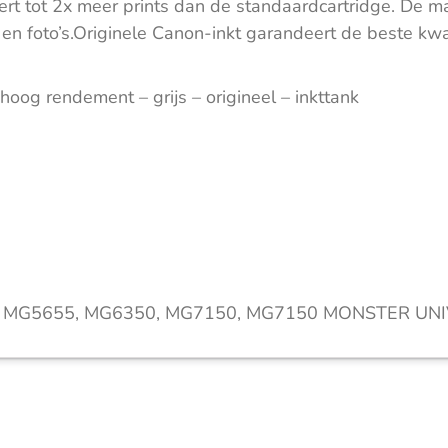
 levert tot 2x meer prints dan de standaardcartridge. D
en foto’s.Originele Canon-inkt garandeert de beste kwa
og rendement – grijs – origineel – inkttank
0, MG5655, MG6350, MG7150, MG7150 MONSTER UNIV