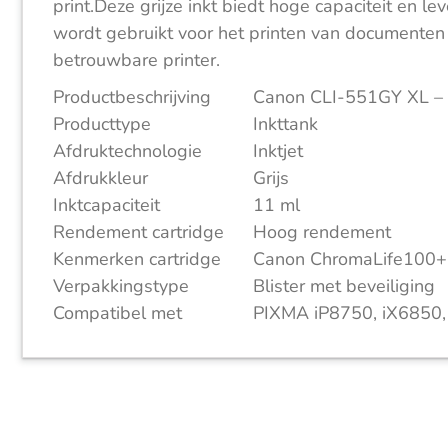
print.Deze grijze inkt biedt hoge capaciteit en
wordt gebruikt voor het printen van documenten 
betrouwbare printer.
Productbeschrijving
Canon CLI-551GY XL – ho
Producttype
Inkttank
Afdruktechnologie
Inktjet
Afdrukkleur
Grijs
Inktcapaciteit
11 ml
Rendement cartridge
Hoog rendement
Kenmerken cartridge
Canon ChromaLife100+
Verpakkingstype
Blister met beveiliging
Compatibel met
PIXMA iP8750, iX685