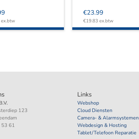
99
€
23.99
ex.btw
€
19.83
ex.btw
ns
Links
.V.
Webshop
terdiep 123
Cloud Diensten
Veendam
Camera- & Alarmsystemen
 53 61
Webdesign & Hosting
Tablet/Telefoon Reparatie