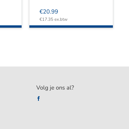
€
20.99
€
17.35
ex.btw
Volg je ons al?